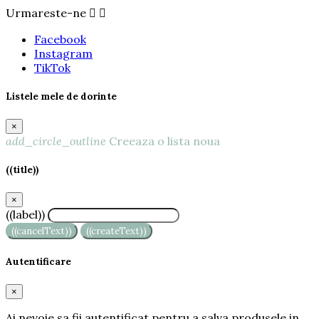
Urmareste-ne


Facebook
Instagram
TikTok
Listele mele de dorinte
×
add_circle_outline
Creeaza o lista noua
((title))
×
((label))
((cancelText))
((createText))
Autentificare
×
Ai nevoie sa fii autentificat pentru a salva produsele in