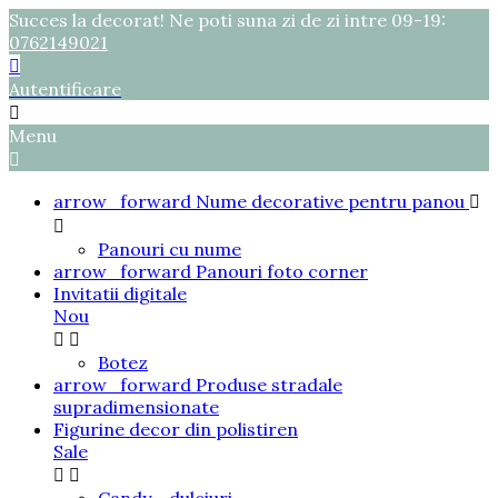
Succes la decorat! Ne poti suna zi de zi intre 09-19:
0762149021

Autentificare

Menu

arrow_forward
Nume decorative pentru panou


Panouri cu nume
arrow_forward
Panouri foto corner
Invitatii digitale
Nou


Botez
arrow_forward
Produse stradale
supradimensionate
Figurine decor din polistiren
Sale

