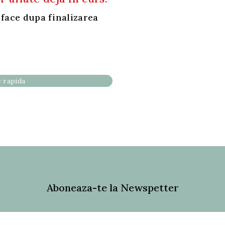
 face dupa finalizarea
 rapida
Aboneaza-te la Newspetter