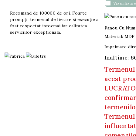

Vizualizare
Recomand de 100000 de ori. Foarte
prompți, termenul de livrare și execuție a
fost respectat intocmai iar calitatea
Panou Cu Nume
serviciilor excepționala.
Material: MDF
Imprimare dire
Inaltime: 
Proiectul
www.gifters.ro
Termenul 
Fabrica
Un
acest prod
Un
proiect
LUCRATOA
proiect
nou
confirmar
pentru
pentru
termenilor
tine,
tine.
Termenul 
casa
influenta
si
comenzilo