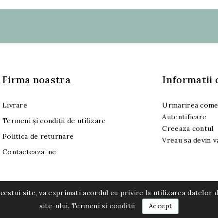
Firma noastra
Informatii 
Livrare
Urmarirea come
Autentificare
Termeni și condiții de utilizare
Creeaza contul
Politica de returnare
Vreau sa devin 
Contacteaza-ne
 acestui site, va exprimati acordul cu privire la utilizarea datel
™
site-ului.
Termeni si conditii
Accept