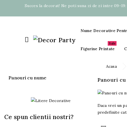
Succes la decorat! Ne poti suna zi de zi intre 09-19
Nume Decorative Pent

Sale
Figurine Printate
C
Acasa
Panouri cu nume
Panouri c
Daca vrei un pa
Parte din acelas proiect
predefinite cat
Litere Decorative
Ce spun clientii nostri?