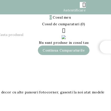

Autentificare

0
Cosul meu
0,00 lei
Cosul de cumparaturi (0)

Nu sunt produse in cosul tau
Continua Cumparaturile
n decor cu alte panouri fotocorner, gasesti la noi atat modele