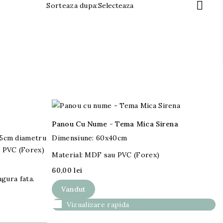

Sorteaza dupa:
Selecteaza
Panou Cu Nume - Tema Mica Sirena
45cm diametru
Dimensiune: 60x40cm

u PVC (Forex)
Material: MDF sau PVC (Forex)
60,00 lei
ngura fata.
Vandut

Vizualizare rapida