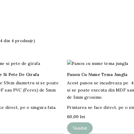
-4 din 4 produs(e)
 Si Pete De Girafa
Panou Cu Nume Tema Jungla
e 59cm diametru si se poate
Acest panou se incadreaza pe 


DF sau PVC (Forex) de 5mm
si se poate executa din MDF sa
de 5mm grosime.
ce direct, pe o singura fata.
Printarea se face direct, pe o si
60,00 lei
Vandut