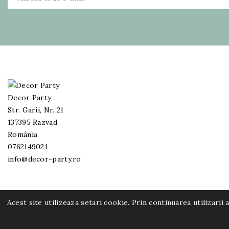
Decor Party
Str. Garii, Nr. 21
137395 Razvad
România
0762149021
info@decor-party.ro
Acest site utilizeaza setari cookie. Prin continuarea utilizarii
© 2026 - Software pentru comert electronic de PrestaShop
