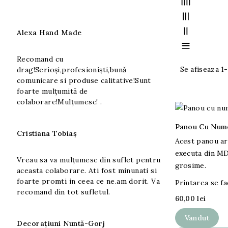
Alexa Hand Made
Recomand cu
Se afiseaza 1
drag!Serioși,profesioniști,bună
comunicare si produse calitative!Sunt
foarte mulțumită de
colaborare!Mulțumesc! .
Panou Cu Nume
Cristiana Tobiaș
Acest panou ar
executa din M
Vreau sa va mulțumesc din suflet pentru
grosime.
aceasta colaborare. Ati fost minunati si
foarte promti in ceea ce ne.am dorit. Va
Printarea se fa
recomand din tot sufletul.
60,00 lei
Vandut
Decorațiuni Nuntă-Gorj