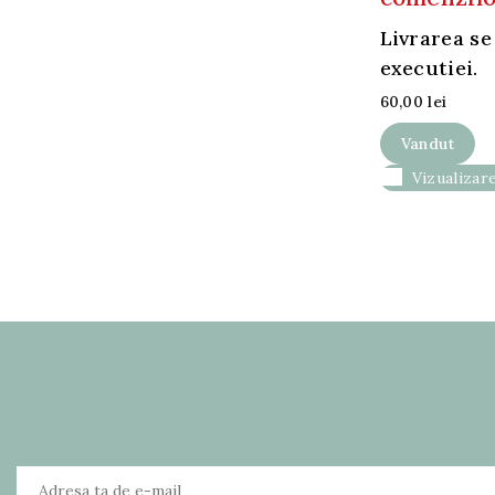
afacerea
ta
Livrarea se
executiei.
60,00 lei
Vandut

Vizualizare