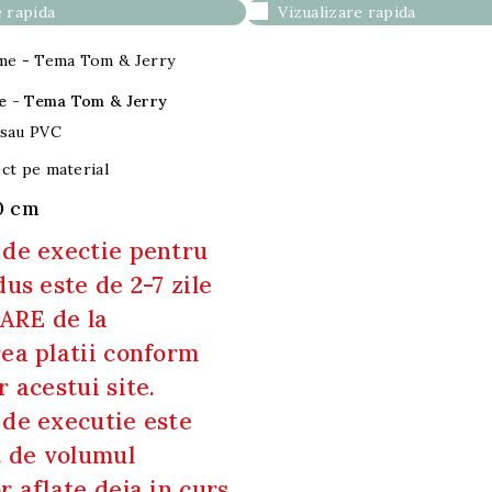

 rapida
Vizualizare rapida
 - Tema Tom & Jerry
 sau PVC

ct pe material
60 cm
de exectie pentru
us este de 2-7 zile
RE de la
ea platii conform
 acestui site.
de executie este
t de volumul
r aflate deja in curs.