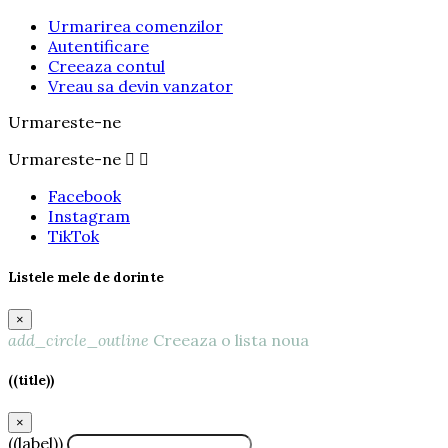
Urmarirea comenzilor
Autentificare
Creeaza contul
Vreau sa devin vanzator
Urmareste-ne
Urmareste-ne


Facebook
Instagram
TikTok
Listele mele de dorinte
×
add_circle_outline
Creeaza o lista noua
((title))
×
((label))