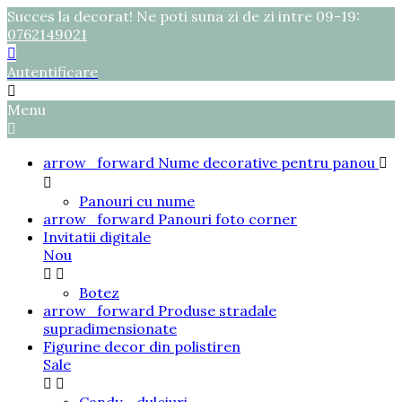
Succes la decorat! Ne poti suna zi de zi intre 09-19:
0762149021

Autentificare

Menu

arrow_forward
Nume decorative pentru panou


Panouri cu nume
arrow_forward
Panouri foto corner
Invitatii digitale
Nou


Botez
arrow_forward
Produse stradale
supradimensionate
Figurine decor din polistiren
Sale

