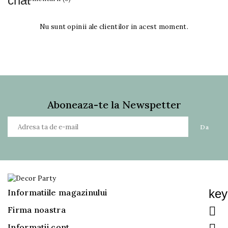
Nu sunt opinii ale clientilor in acest moment.
Aboneaza-te la Newspetter
key
Informatiile magazinului

Firma noastra
Informatii cont