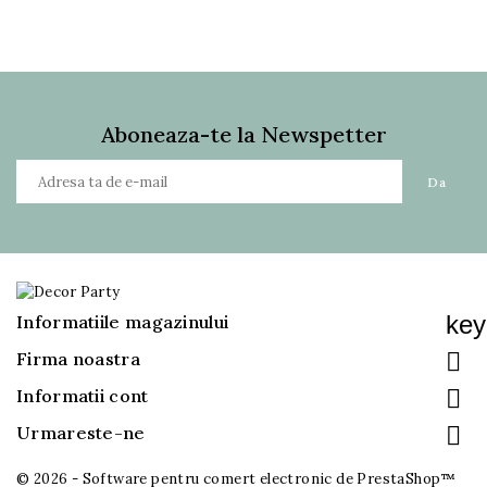
Aboneaza-te la Newspetter
key
Informatiile magazinului

Firma noastra

Informatii cont

Urmareste-ne
© 2026 - Software pentru comert electronic de PrestaShop™