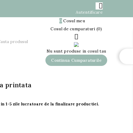

Autentificare

0
Cosul meu
0,00 lei
Cosul de cumparaturi (0)

Nu sunt produse in cosul tau
Continua Cumparaturile
a printata
in 1-5 zile lucratoare de la finalizare productiei.