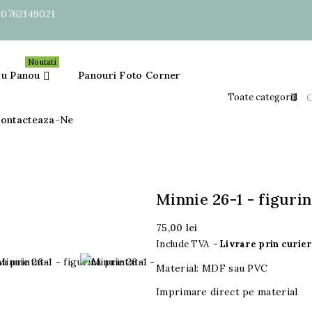
:
0762149021
Noutati
ru Panou
Panouri Foto Corner

ontacteaza-Ne
Minnie 26-1 - figurin
75,00 lei
Include TVA
Livrare prin curier 
Material: MDF sau PVC
Imprimare direct pe material