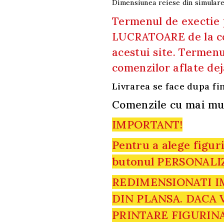
Dimensiunea reiese din simularea
Termenul de exectie 
LUCRATOARE de la co
acestui site. Termenu
comenzilor aflate dej
Livrarea se face dupa fin
Comenzile cu mai mult
IMPORTANT!
Pentru a alege figuri
butonul PERSONALI
REDIMENSIONATI IM
DIN PLANSA. DACA 
PRINTARE FIGURINA