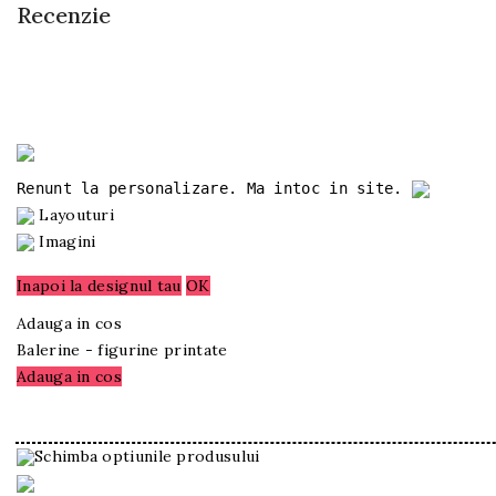
Recenzie
Renunt la personalizare. Ma intoc in site.
Layouturi
Imagini
Inapoi la designul tau
OK
Adauga in cos
Balerine - figurine printate
Adauga in cos
Schimba optiunile produsului