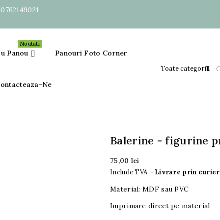
:
0762149021
Noutati
ru Panou
Panouri Foto Corner

ontacteaza-Ne
Balerine - figurine p
75,00 lei
Include TVA
Livrare prin curier 
Material: MDF sau PVC
Imprimare direct pe material