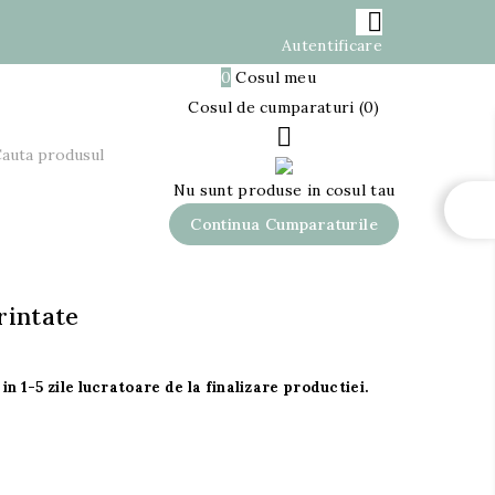

Autentificare

0
Cosul meu
0,00 lei
Cosul de cumparaturi (0)

Nu sunt produse in cosul tau
Continua Cumparaturile
rintate
in 1-5 zile lucratoare de la finalizare productiei.